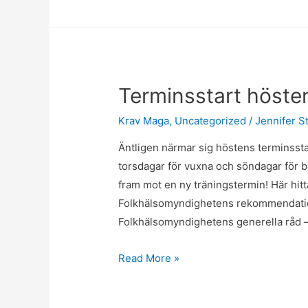
Terminsstart höste
Krav Maga
,
Uncategorized
/
Jennifer S
Äntligen närmar sig höstens terminsstar
torsdagar för vuxna och söndagar för b
fram mot en ny träningstermin! Här hitt
Folkhälsomyndighetens rekommendation
Folkhälsomyndighetens generella råd 
Terminsstart
Read More »
hösten
2020