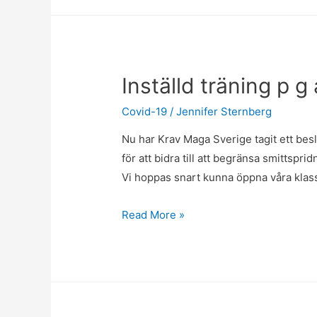
Inställd träning p g
Covid-19
/
Jennifer Sternberg
Nu har Krav Maga Sverige tagit ett beslu
för att bidra till att begränsa smittspri
Vi hoppas snart kunna öppna våra klas
Inställd
Read More »
träning
p
g
a
Covid-