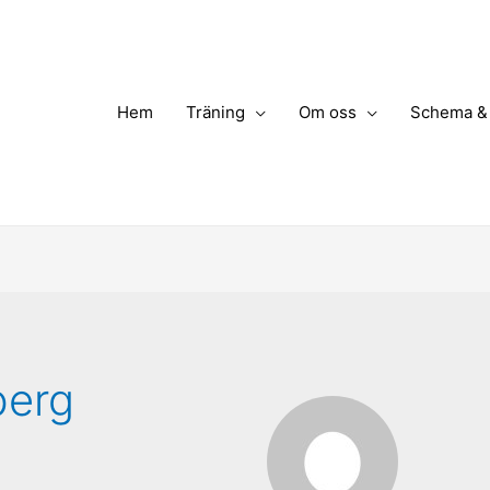
Hem
Träning
Om oss
Schema & 
berg