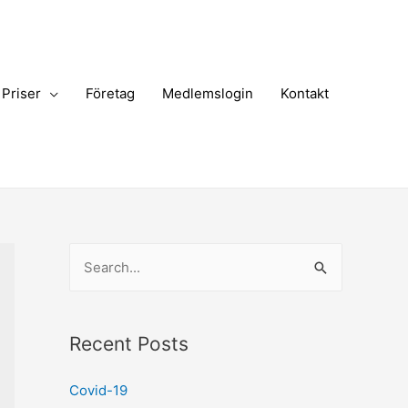
Priser
Företag
Medlemslogin
Kontakt
S
e
a
r
Recent Posts
c
Covid-19
h