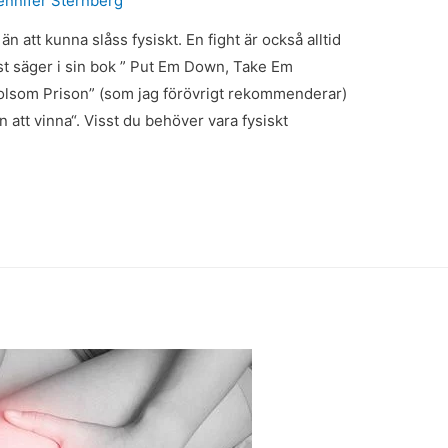
ennifer Sternberg
 att kunna slåss fysiskt. En fight är också alltid
t säger i sin bok ” Put Em Down, Take Em
Folsom Prison” (som jag förövrigt rekommenderar)
n att vinna“. Visst du behöver vara fysiskt