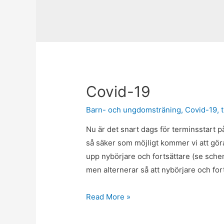
Covid-19
Barn- och ungdomsträning
,
Covid-19
,
Nu är det snart dags för terminsstart p
så säker som möjligt kommer vi att göra
upp nybörjare och fortsättare (se sche
men alternerar så att nybörjare och fo
Covid-
Read More »
19