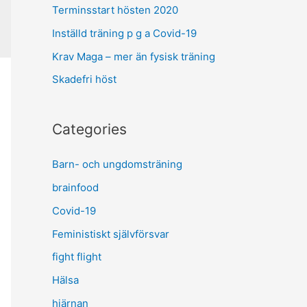
f
Terminsstart hösten 2020
o
Inställd träning p g a Covid-19
r
Krav Maga – mer än fysisk träning
:
Skadefri höst
Categories
Barn- och ungdomsträning
brainfood
Covid-19
Feministiskt självförsvar
fight flight
Hälsa
hjärnan