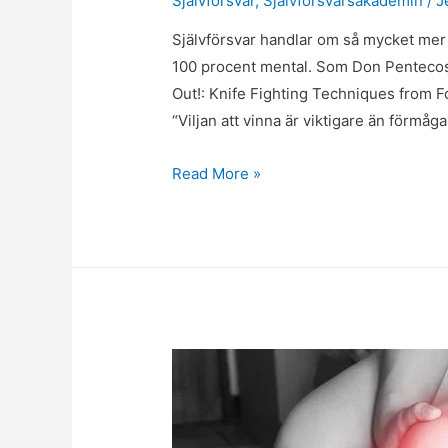
Självförsvar
,
Självförsvarsakademin
/
J
Självförsvar handlar om så mycket mer än
100 procent mental. Som Don Pentecos
Out!: Knife Fighting Techniques from 
“Viljan att vinna är viktigare än förmåga
Krav
Read More »
Maga
–
mer
än
fysisk
träning