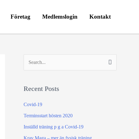
Företag
Medlemslogin
Kontakt
S
e
a
Recent Posts
r
c
Covid-19
h
Terminsstart hösten 2020
f
Inställd träning p g a Covid-19
o
Krav Maga – mer än fysisk träning
r