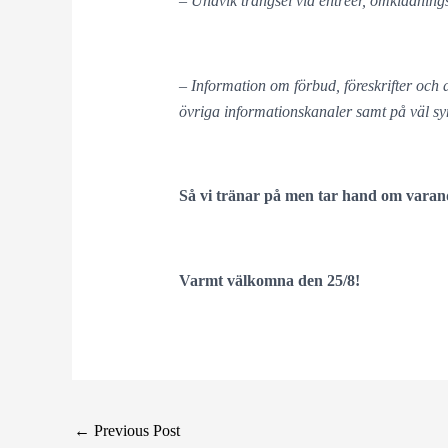
– Undvik trängsel vid entréer, omklädning
– Information om förbud, föreskrifter oc
övriga informationskanaler samt på väl syn
Så vi tränar på men tar hand om varan
Varmt välkomna den 25/8!
←
Previous Post