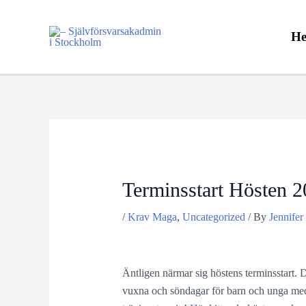
Skip
to
H
content
Terminsstart Hösten 
/
Krav Maga
,
Uncategorized
/ By
Jennifer
Äntligen närmar sig höstens terminsstart. D
vuxna och söndagar för barn och unga med 