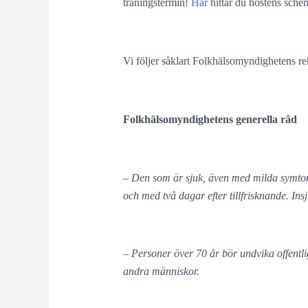
träningstermin!
Här
hittar du höstens sche
Vi följer såklart Folkhälsomyndighetens
Folkhälsomyndighetens generella råd
– Den som är sjuk, även med milda symtom, 
och med två dagar efter tillfrisknande. In
– Personer över 70 år bör undvika offentl
andra människor.