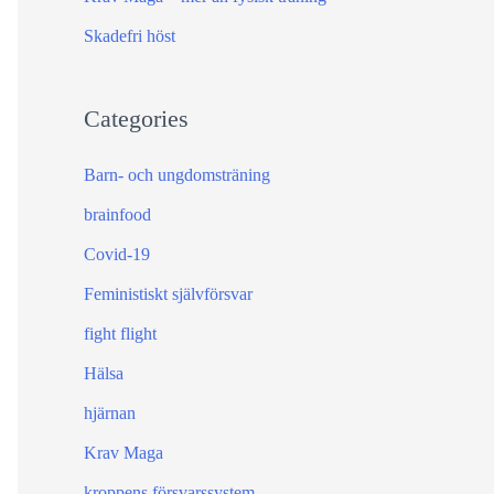
:
Skadefri höst
Categories
Barn- och ungdomsträning
brainfood
Covid-19
Feministiskt självförsvar
fight flight
Hälsa
hjärnan
Krav Maga
kroppens försvarssystem