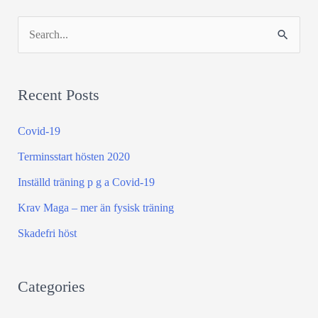
S
e
a
Recent Posts
r
c
Covid-19
h
Terminsstart hösten 2020
f
Inställd träning p g a Covid-19
o
Krav Maga – mer än fysisk träning
r
:
Skadefri höst
Categories