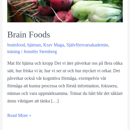
Brain Foods
brainfood
,
hjärnan
,
Krav Maga
,
Självförsvarsakademin
,
träning
/
Jennifer Sternberg
Mat för hjärna och kropp Det vi äter påverkar oss på flera olika
sätt, hur friska vi är, hur vi ser ut och hur mycket vi orkar. Det
påverkar också vår kognitiva förmåga, exempelvis vår
förmåga att kunna processa och förstå information, fokusera,
minnas och vara uppmärksamma. Tränar du hårt blir det såklart
ännu viktigare att tänka […]
Brain
Read More »
foods