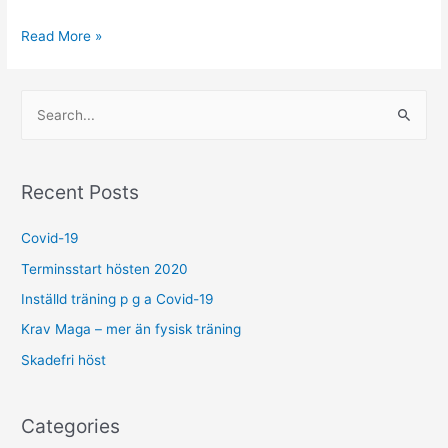
Mental
Read More »
conditioning
S
e
a
r
Recent Posts
c
h
Covid-19
f
Terminsstart hösten 2020
o
Inställd träning p g a Covid-19
r
Krav Maga – mer än fysisk träning
:
Skadefri höst
Categories