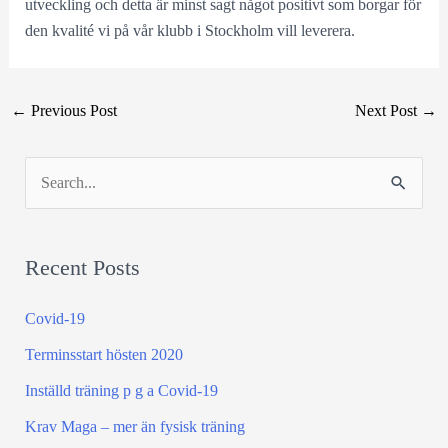
utveckling och detta är minst sagt något positivt som borgar för
den kvalité vi på vår klubb i Stockholm vill leverera.
←
Previous Post
Next Post
→
S
e
a
Recent Posts
r
c
Covid-19
h
Terminsstart hösten 2020
f
Inställd träning p g a Covid-19
o
Krav Maga – mer än fysisk träning
r