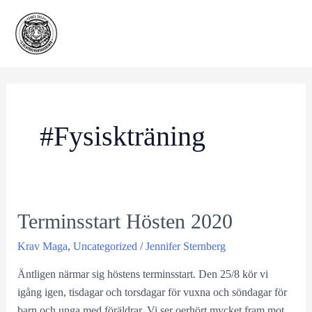
Skip
to
content
#fysiskträning
Terminsstart Hösten 2020
Krav Maga
,
Uncategorized
/
Jennifer Sternberg
Äntligen närmar sig höstens terminsstart. Den 25/8 kör vi
igång igen, tisdagar och torsdagar för vuxna och söndagar för
barn och unga med föräldrar. Vi ser oerhört mycket fram mot