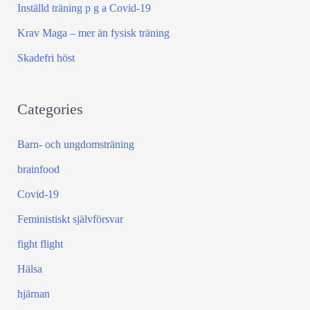
Inställd träning p g a Covid-19
o
Krav Maga – mer än fysisk träning
r
:
Skadefri höst
Categories
Barn- och ungdomsträning
brainfood
Covid-19
Feministiskt självförsvar
fight flight
Hälsa
hjärnan