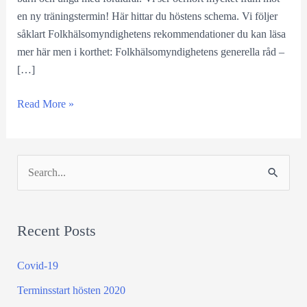
en ny träningstermin! Här hittar du höstens schema. Vi följer
såklart Folkhälsomyndighetens rekommendationer du kan läsa
mer här men i korthet: Folkhälsomyndighetens generella råd –
[…]
Terminsstart
Read More »
hösten
2020
S
e
a
Recent Posts
r
c
Covid-19
h
Terminsstart hösten 2020
f