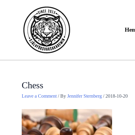
Skip
to
content
He
Chess
Leave a Comment
/ By
Jennifer Sternberg
/
2018-10-20