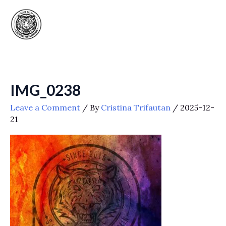
Skip
to
content
IMG_0238
Leave a Comment
/ By
Cristina Trifautan
/
2025-12-
21